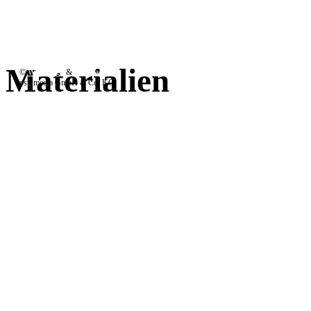
Materialien
©
Webdesign
&
Werbeagentur
psn media GmbH & Co. KG
Auch wir können Materi
aber wir können das be
Gips, Holz, Metall, Kunststo
Papier, Stoffe sind vielen g
Verarbeitung verschiedenste
Kombinationen lassen das 